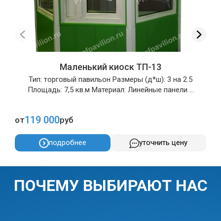
Маленький киоск ТП-13
Тип: торговый павильон Размеры (д*ш): 3 на 2.5
Площадь: 7,5 кв.м Материал: Линейные панели ...
119 000
от
руб
о
подробнее
уточнить цену
ПОЧЕМУ ВЫБИРАЮТ НАС