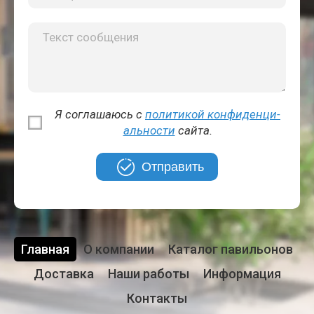
Я соглашаюсь с
политикой кон­фи­ден­ци­
аль­но­сти
сайта.
Отправить
Главная
О компании
Каталог павильонов
Доставка
Наши работы
Информация
Контакты